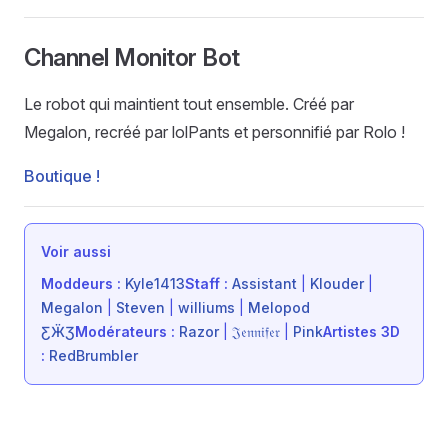
Channel Monitor Bot
Le robot qui maintient tout ensemble. Créé par
Megalon, recréé par lolPants et personnifié par Rolo !
Boutique !
Voir aussi
Moddeurs :
Kyle1413
Staff :
Assistant
|
Klouder
|
Megalon
|
Steven
|
williums
|
Melopod
ƸӜƷ
Modérateurs :
Razor
|
𝔍𝔢𝔫𝔫𝔦𝔣𝔢𝔯
|
Pink
Artistes 3D
:
RedBrumbler