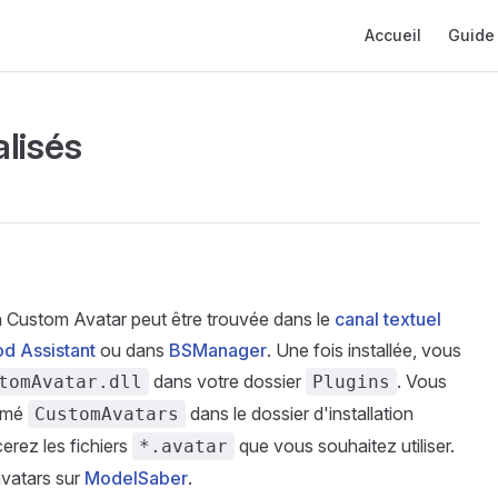
Main Navigation
Accueil
Guide
lisés
on Custom Avatar peut être trouvée dans le
canal textuel
d Assistant
ou dans
BSManager
. Une fois installée, vous
dans votre dossier
. Vous
tomAvatar.dll
Plugins
ommé
dans le dossier d'installation
CustomAvatars
cerez les fichiers
que vous souhaitez utiliser.
*.avatar
avatars sur
ModelSaber
.